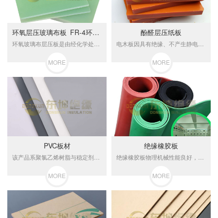
环氧层压玻璃布板 FR-4环氧板
酚醛层压纸板
环氧玻璃布层压板是由经化学处理的电工用无碱玻璃纤维布为基材，以环氧树脂作为粘合剂经热压而成的 层压制品，高温下机械强度高，高湿下电气性能稳定性好。
电木板因具有绝缘、不产生静电、耐磨及耐高温等特性，成为电子产品之绝缘开关和可变电阻、机械用之模具及生产线上之治具，并可在变压器油中使用等产品使用。
MORE
MORE
PVC板材
绝缘橡胶板
该产品系聚氯乙烯树脂与稳定剂等辅料配合后压延层压而成具有优质的防腐蚀性绝缘性耐温性和耐冲击性强度高二次加工方便可锯钻刨符合GB/T445496标准要求广泛用于化工化肥建筑电镀。
绝缘橡胶板物理机械性能良好，具有优良的绝缘性能，可在干燥的-35~+100℃空气中介电系数要求高的环境中工作。弹性强、绝缘性能优越 表面有光泽。广泛应用于变电站、发电厂、配电房、试验室以及野外带电作业等使用。
MORE
MORE